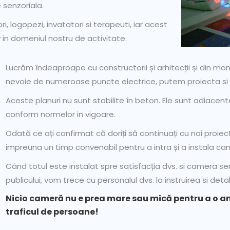
 senzoriala.
, logopezi, invatatori si terapeuti, iar acest
 in domeniul nostru de activitate.
Lucrăm îndeaproape cu constructorii și arhitecții și din 
nevoie de numeroase puncte electrice, putem proiecta si p
Aceste planuri nu sunt stabilite în beton. Ele sunt adiace
conform normelor in vigoare.
Odată ce ați confirmat că doriți să continuați cu noi proiec
impreuna un timp convenabil pentru a intra și a instala ca
Când totul este instalat spre satisfacția dvs. si camera sen
publicului, vom trece cu personalul dvs. la instruirea si detalie
Nicio cameră nu e prea mare sau mică pentru a o a
traficul de persoane!