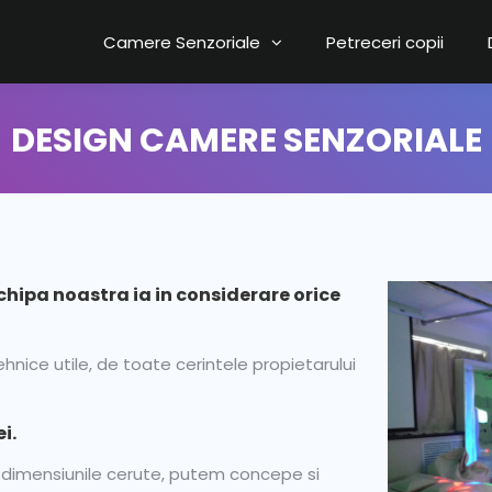
Camere Senzoriale
Petreceri copii
DESIGN CAMERE SENZORIALE
chipa noastra ia in considerare orice
ehnice utile, de toate cerintele propietarului
i.
 dimensiunile cerute, putem concepe si