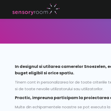
In designul si utilarea camerelor Snoezelen, e
buget eligibil si orice spatiu.
Tinem cont in personalizarea lor de toate criteriile t
si de toate nevoile utilizatorului sau utilizatorilor.
Practic, impreuna participam la proiectarea e
Multe din echipamentele noastre se pot executa la