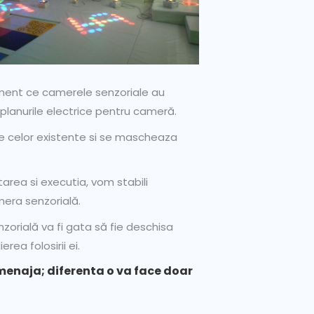
moment ce camerele senzoriale au
lanurile electrice pentru cameră.
nte celor existente si se mascheaza
tarea si executia, vom stabili
mera senzorială.
zorială va fi gata să fie deschisa
rea folosirii ei.
menaja; diferenta o va face doar