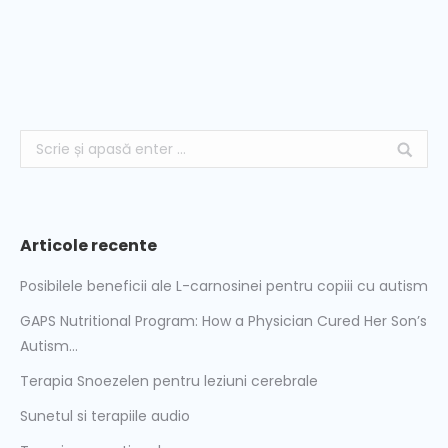
Tavan decorativ, lumina dinamica , efect tunel
Articole recente
Posibilele beneficii ale L-carnosinei pentru copiii cu autism
GAPS Nutritional Program: How a Physician Cured Her Son’s
Autism…
Terapia Snoezelen pentru leziuni cerebrale
Sunetul si terapiile audio