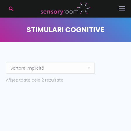
STIMULARI COGNITIVE
Afișez toate cele 2 rezultate