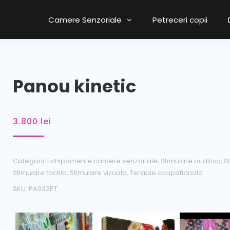
Camere Senzoriale
Petreceri copii
Panou kinetic
3.800
lei
Categorii:
Echipamente camere senzoriale
,
Stimulare auditiva
,
S
Stimulare tactila
,
Stimulare vizuala
,
Terapie ocupationala
SKU:
PA032PT