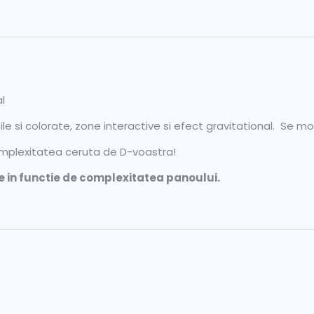
l
ile si colorate, zone interactive si efect gravitational. Se 
omplexitatea ceruta de D-voastra!
te in functie de complexitatea panoului.