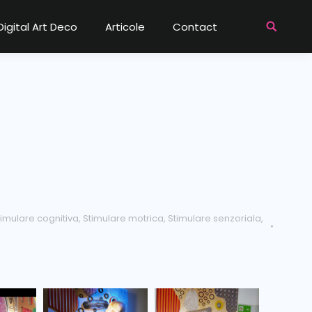
Digital Art Deco
Articole
Contact
timulare cognitiva
,
Stimulare motrica
,
Stimulare senzoriala
,