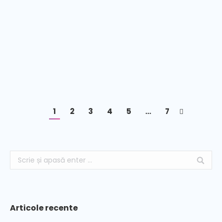
Joc interactiv Hip Hop
9.000
lei
1
2
3
4
5
…
7
Articole recente