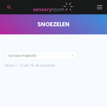
SNOEZELEN
Afișez 1 - 12 din 75 de rezultate
Bubball