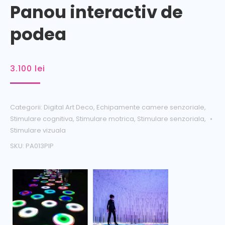
Panou interactiv de
podea
3.100
lei
Categorii:
Digital Art Deco
,
Echipamente camere senzoriale
,
Stimulare cognitiva
,
Stimulare motrica
,
Stimulare senzoriala
,
Stimulare vizuala
SKU:
PA013PIP