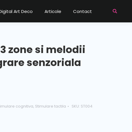
Digital Art Deco
Articole
Contact
3 zone si melodii
grare senzoriala
timulare cognitiva
,
Stimulare tactila
SKU:
ST004