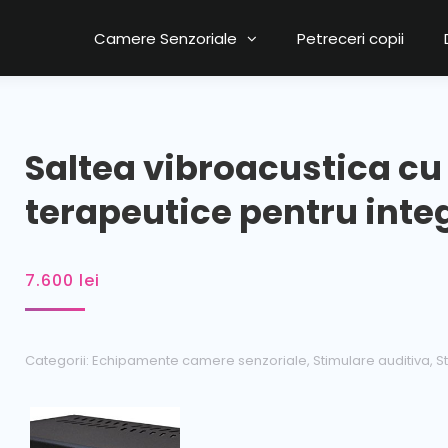
Camere Senzoriale
Petreceri copii
Saltea vibroacustica cu 
terapeutice pentru inte
7.600
lei
Categorii:
Echipamente camere senzoriale
,
Stimulare auditiva
,
S