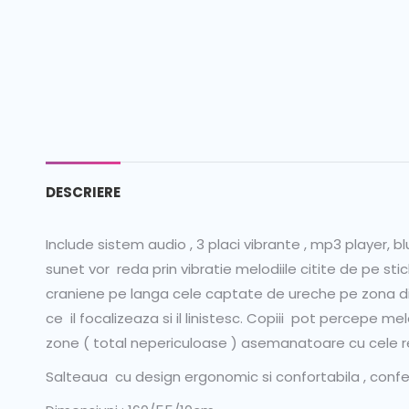
DESCRIERE
Include sistem audio , 3 placi vibrante , mp3 player, 
sunet vor reda prin vibratie melodiile citite de pe sti
craniene pe langa cele captate de ureche pe zona din 
ce il focalizeaza si il linistesc. Copiii pot percepe melod
zone ( total nepericuloase ) asemanatoare cu cele rec
Salteaua cu design ergonomic si confortabila , confec