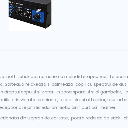
bluetooth , stick de memorie cu melodii terapeutice, telecom
ck . Salteaua relaxeaza si calmeaza copiii cu spectrul de auti
dreptul capului si vibratii in zona spatelui si al gambelor, 
iile prin vibratia craniana , a spatelui si al talpilor, reusind sa
eptionate prin lichidul amniotic din ” burtica” mamei.
tionata din izopren de calitate, poate reda de pe stick chia