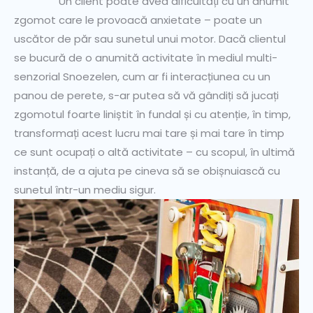
Un client poate avea dificultăți cu un anumit
zgomot care le provoacă anxietate – poate un
uscător de păr sau sunetul unui motor. Dacă clientul
se bucură de o anumită activitate în mediul multi-
senzorial Snoezelen, cum ar fi interacțiunea cu un
panou de perete, s-ar putea să vă gândiți să jucați
zgomotul foarte liniștit în fundal și cu atenție, în timp,
transformați acest lucru mai tare și mai tare în timp
ce sunt ocupați o altă activitate – cu scopul, în ultimă
instanță, de a ajuta pe cineva să se obișnuiască cu
sunetul într-un mediu sigur.