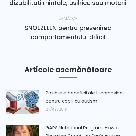
dizabilitati mintale, psihice sau motorii
URMĂTOR
SNOEZELEN pentru prevenirea
comportamentului dificil
Articole asemănătoare
Posibilele beneficii ale L-carnosinei
pentru copiii cu autism
27/08/2018
GAPS Nutritional Program: How a
Physician Cured Her Son’s Autism…