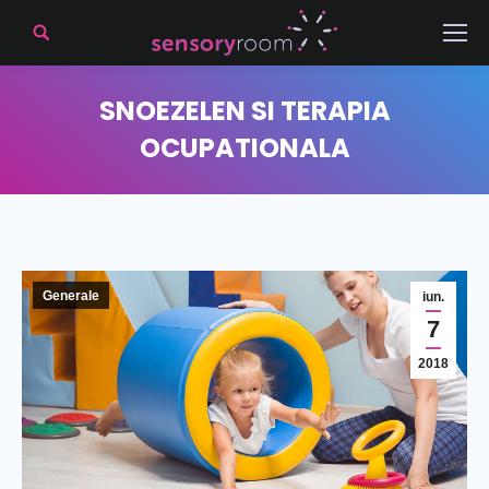
SNOEZELEN SI TERAPIA
OCUPATIONALA
Generale
iun.
7
2018