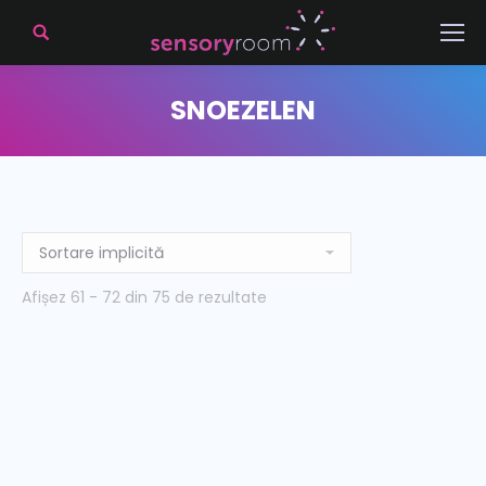
SNOEZELEN
Afișez 61 - 72 din 75 de rezultate