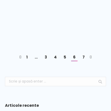
Tavan decorativ, lumina dinamica , efect tunel
1
…
3
4
5
6
7
Articole recente