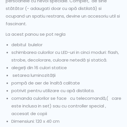
persoanele cu nevoi speciale. Complet, de sine
stătător (- adaugati doar cu apă distilată) si
ocupand un spatiu restrans, devine un accesoriu util si
fascinant.
La acest panou se pot regla
debitul bulelor
schimbarea culorilor cu LED-uri in cinci moduri: flash,
strobe, decolorare, culoare netedă și statică.
alegeți din 16 culori statice
setarea luminozității
pompă de aer de înaltă calitate
potrivit pentru utilizare cu apă distilata.
comanda culorilor se face cu telecomandă,( care
este inclusa in set) sau cu controller special ,
accesat de copii
Dimensiuni: 120 x 40 cm