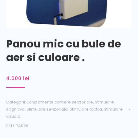
Panou mic cu bule de
aer si culoare .
4.000
lei
Categorii:
Echipamente camere senzoriale
,
Stimulare
cognitiva
,
Stimulare senzoriala
,
Stimulare tactila
,
Stimulare
vizuala
SKU:
PA026